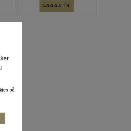
LOGGA IN
cker
u
kies på
R