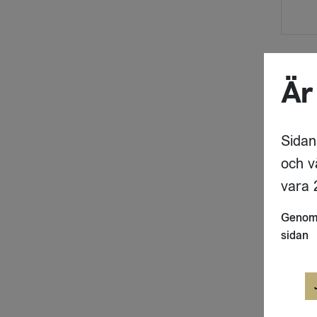
Är
Sidan
och v
vara 2
Genom 
sidan