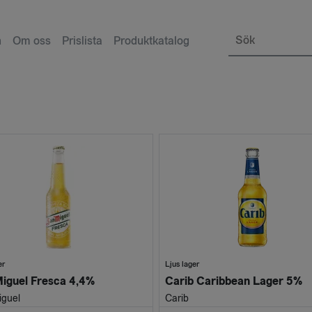
Sök
n
Om oss
Prislista
Produktkatalog
er
Ljus lager
iguel Fresca 4,4%
Carib Caribbean Lager 5%
iguel
Carib