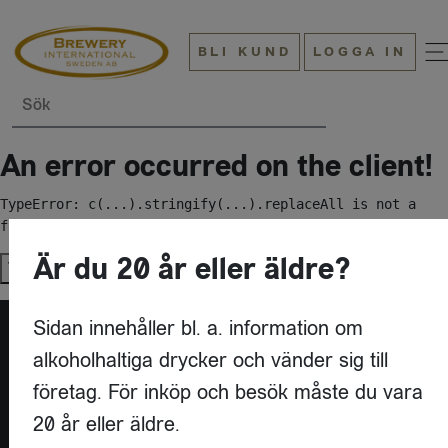
BLI KUND
LOGGA IN
Sök
An error occurred on the client!
TypeError: c(...).stringify(...).replaceAll is not a 
function
Är du 20 år eller äldre?
Try again
Sidan innehåller bl. a. information om
alkoholhaltiga drycker och vänder sig till
företag. För inköp och besök måste du vara
20 år eller äldre.
KONTAKT
BREWERY INTERNATIONAL