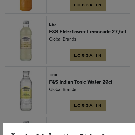
LOGGA IN
Läsk
F&S Elderflower Lemonade 27,5cl
Global Brands
LOGGA IN
Tonic
F&S Indian Tonic Water 20cl
Global Brands
LOGGA IN
Läsk
F&S Rhubarb Lemonade 27,5cl