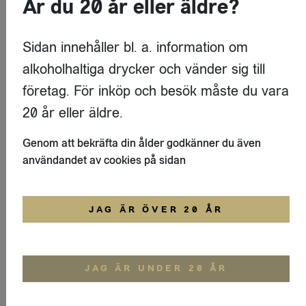
Är du 20 år eller äldre?
Global Brands
Sidan innehåller bl. a. information om
LOGGA IN
alkoholhaltiga drycker och vänder sig till
företag. För inköp och besök måste du vara
Tonic
F&S Sicilian Lemon Tonic 20cl
20 år eller äldre.
Global Brands
Genom att bekräfta din ålder godkänner du även
användandet av cookies på sidan
LOGGA IN
Mixers
JAG ÄR ÖVER 20 ÅR
F&S Yuzu Soda 20cl
Global Brands
JAG ÄR UNDER 20 ÅR
LOGGA IN