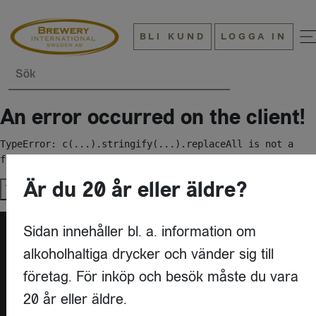
BLI KUND
LOGGA IN
Sök
An error occurred on the client!
TypeError: c(...).stringify(...).replaceAll is not a 
function
Är du 20 år eller äldre?
Try again
Sidan innehåller bl. a. information om
alkoholhaltiga drycker och vänder sig till
företag. För inköp och besök måste du vara
20 år eller äldre.
KONTAKT
BREWERY INTERNATIONAL