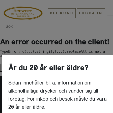
BLI KUND
LOGGA IN
Sök
An error occurred on the client!
TypeError: c(...).stringify(...).replaceAll is not a 
function
Är du 20 år eller äldre?
Try again
Sidan innehåller bl. a. information om
alkoholhaltiga drycker och vänder sig till
företag. För inköp och besök måste du vara
20 år eller äldre.
KONTAKT
BREWERY INTERNATIONAL