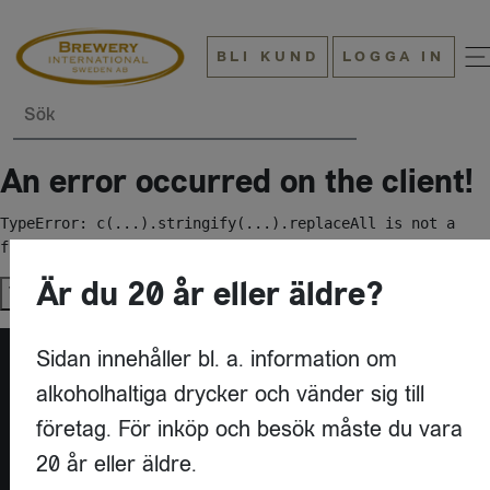
BLI KUND
LOGGA IN
Sök
An error occurred on the client!
TypeError: c(...).stringify(...).replaceAll is not a 
function
Är du 20 år eller äldre?
Try again
Sidan innehåller bl. a. information om
alkoholhaltiga drycker och vänder sig till
företag. För inköp och besök måste du vara
20 år eller äldre.
KONTAKT
BREWERY INTERNATIONAL