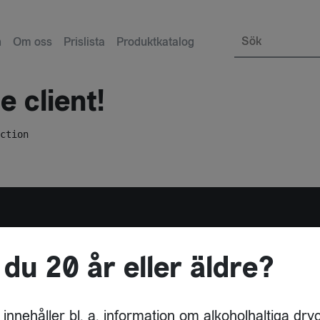
Sök
n
Om oss
Prislista
Produktkatalog
 client!
ction
 du 20 år eller äldre?
ADRESS
BREWERY INTERNATI
ARBY FABRIKSVÄG 43
HEMSIDA
30
STOCKHOLM
 innehåller bl. a. information om alkoholhaltiga dry