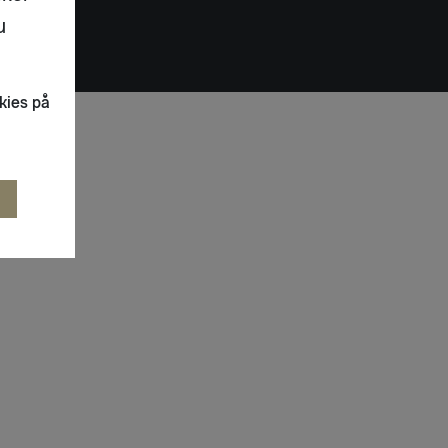
u
kies på
R