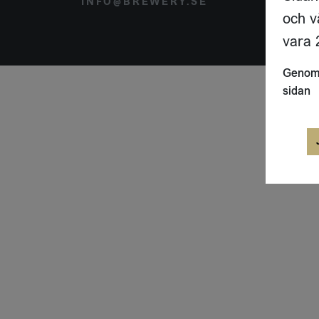
INFO@BREWERY.SE
SVER
och v
vara 2
Genom 
sidan