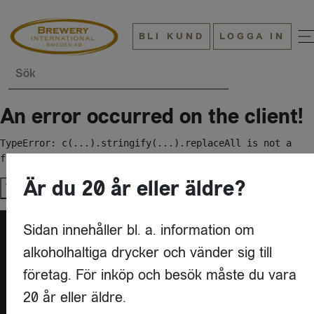
BLI KUND
LOGGA IN
Sök
An error occurred on the client!
TypeError: c(...).stringify(...).replaceAll is not a 
function
Är du 20 år eller äldre?
Try again
Sidan innehåller bl. a. information om
alkoholhaltiga drycker och vänder sig till
företag. För inköp och besök måste du vara
20 år eller äldre.
KONTAKT
BREWERY INTERNATIONAL