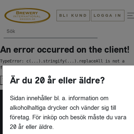
BLI KUND
LOGGA IN
Sök
An error occurred on the client!
TypeError: c(...).stringify(...).replaceAll is not a 
function
Är du 20 år eller äldre?
Try again
Sidan innehåller bl. a. information om
alkoholhaltiga drycker och vänder sig till
företag. För inköp och besök måste du vara
20 år eller äldre.
KONTAKT
BREWERY INTERNATIONAL