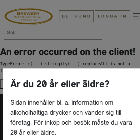
BLI KUND
LOGGA IN
Sök
An error occurred on the client!
TypeError: c(...).stringify(...).replaceAll is not a 
function
Är du 20 år eller äldre?
Try again
Sidan innehåller bl. a. information om
alkoholhaltiga drycker och vänder sig till
företag. För inköp och besök måste du vara
20 år eller äldre.
KONTAKT
BREWERY INTERNATIONAL