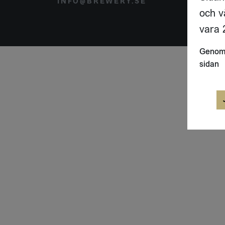
INFO@BREWERY.SE
SVER
och v
vara 2
Genom 
sidan