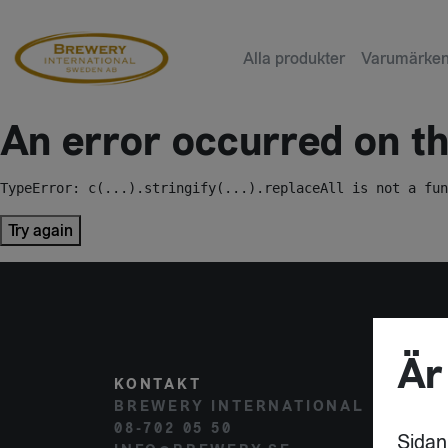
Alla produkter
Varumärke
An error occurred on the
TypeError: c(...).stringify(...).replaceAll is not a fun
Try again
Är
KONTAKT
POST
BREWERY INTERNATIONAL
HAMM
08-702 05 50
120 
Sidan