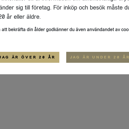
IGE
änder sig till företag. För inköp och besök måste d
ALLMÄNNA VILLKOR
0 år eller äldre.
att bekräfta din ålder godkänner du även användandet av coo
JAG ÄR ÖVER 20 ÅR
JAG ÄR UNDER 20 Å