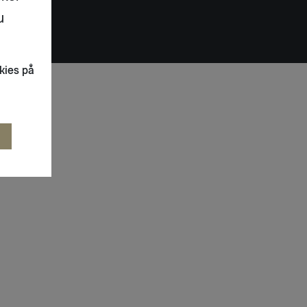
u
kies på
R