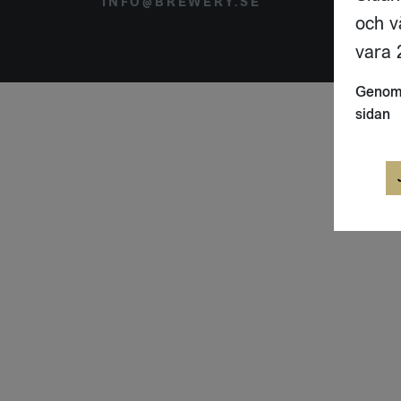
INFO@BREWERY.SE
SVER
och v
vara 2
Genom 
sidan