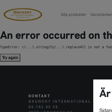
Alla produkter
Varumärke
An error occurred on the
TypeError: c(...).stringify(...).replaceAll is not a fun
Try again
Är
KONTAKT
POST
BREWERY INTERNATIONAL
HAMM
08-702 05 50
120 
Sidan