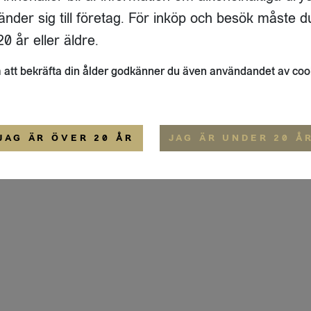
IGE
änder sig till företag. För inköp och besök måste d
ALLMÄNNA VILLKOR
0 år eller äldre.
att bekräfta din ålder godkänner du även användandet av coo
JAG ÄR ÖVER 20 ÅR
JAG ÄR UNDER 20 Å