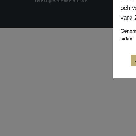
INFO@BREWERY.SE
SVER
och v
vara 2
Genom 
sidan