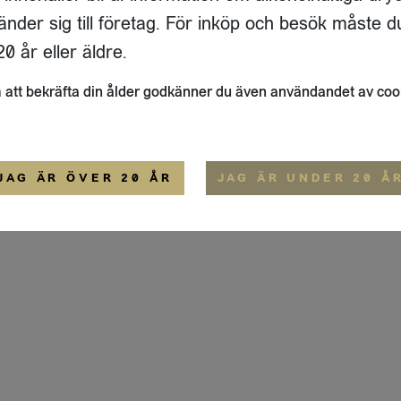
IGE
änder sig till företag. För inköp och besök måste d
ALLMÄNNA VILLKOR
0 år eller äldre.
att bekräfta din ålder godkänner du även användandet av coo
JAG ÄR ÖVER 20 ÅR
JAG ÄR UNDER 20 Å