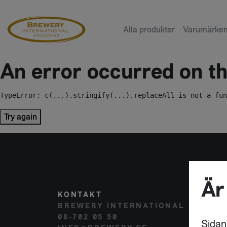
Alla produkter
Varumärke
An error occurred on the
TypeError: c(...).stringify(...).replaceAll is not a fun
Try again
Är
KONTAKT
POST
BREWERY INTERNATIONAL
HAMM
08-702 05 50
120 
Sidan