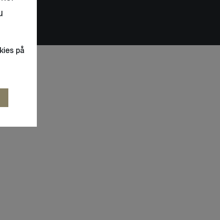
u
kies på
R