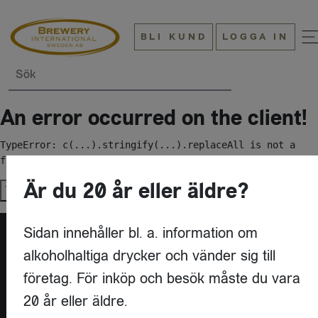
BLI KUND
LOGGA IN
Sök
An error occurred on the client!
TypeError: c(...).stringify(...).replaceAll is not a 
function
Är du 20 år eller äldre?
Try again
Sidan innehåller bl. a. information om
alkoholhaltiga drycker och vänder sig till
företag. För inköp och besök måste du vara
20 år eller äldre.
KONTAKT
BREWERY INTERNATIONAL