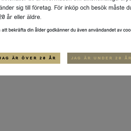
IGE
änder sig till företag. För inköp och besök måste d
ALLMÄNNA VILLKOR
0 år eller äldre.
att bekräfta din ålder godkänner du även användandet av coo
JAG ÄR ÖVER 20 ÅR
JAG ÄR UNDER 20 Å