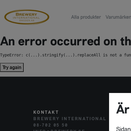
Alla produkter
Varumärke
An error occurred on the
TypeError: c(...).stringify(...).replaceAll is not a fun
Try again
Är
KONTAKT
POST
BREWERY INTERNATIONAL
HAMM
08-702 05 50
120 
Sidan