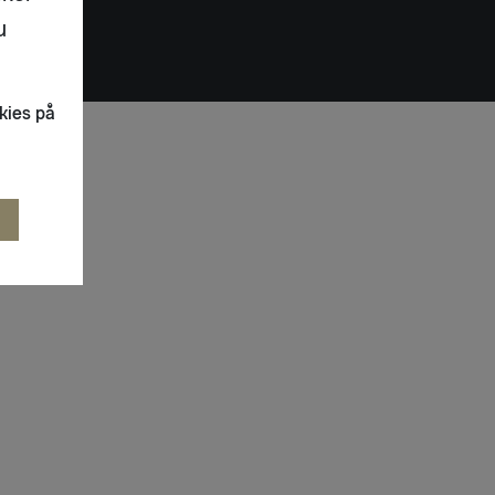
u
kies på
R