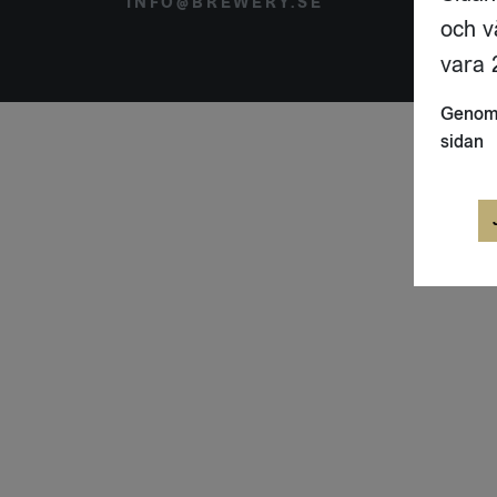
INFO@BREWERY.SE
SVER
och v
vara 2
Genom 
sidan