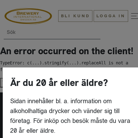
BLI KUND
LOGGA IN
Sök
An error occurred on the client!
TypeError: c(...).stringify(...).replaceAll is not a 
function
Är du 20 år eller äldre?
Try again
Sidan innehåller bl. a. information om
alkoholhaltiga drycker och vänder sig till
företag. För inköp och besök måste du vara
20 år eller äldre.
KONTAKT
BREWERY INTERNATIONAL