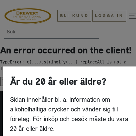
BLI KUND
LOGGA IN
Sök
An error occurred on the client!
TypeError: c(...).stringify(...).replaceAll is not a 
function
Är du 20 år eller äldre?
Try again
Sidan innehåller bl. a. information om
alkoholhaltiga drycker och vänder sig till
företag. För inköp och besök måste du vara
20 år eller äldre.
KONTAKT
BREWERY INTERNATIONAL