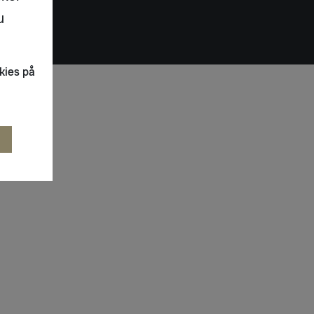
u
kies på
R