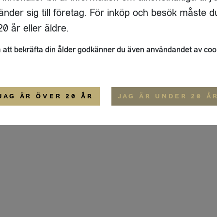
IGE
änder sig till företag. För inköp och besök måste d
ALLMÄNNA VILLKOR
0 år eller äldre.
att bekräfta din ålder godkänner du även användandet av coo
JAG ÄR ÖVER 20 ÅR
JAG ÄR UNDER 20 Å