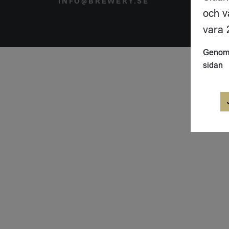
INFO@BREWERY.SE
SVER
och v
vara 2
Genom 
sidan