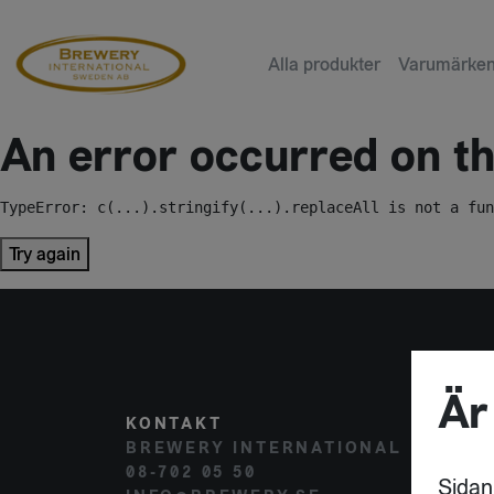
Alla produkter
Varumärke
An error occurred on the
TypeError: c(...).stringify(...).replaceAll is not a fun
Try again
Är
KONTAKT
POST
BREWERY INTERNATIONAL
HAMM
08-702 05 50
120 
Sidan