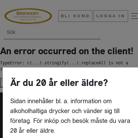
BLI KUND
LOGGA IN
Sök
An error occurred on the client!
TypeError: c(...).stringify(...).replaceAll is not a 
function
Är du 20 år eller äldre?
Try again
Sidan innehåller bl. a. information om
alkoholhaltiga drycker och vänder sig till
företag. För inköp och besök måste du vara
20 år eller äldre.
KONTAKT
BREWERY INTERNATIONAL