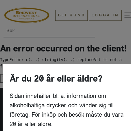
BLI KUND
LOGGA IN
Sök
An error occurred on the client!
TypeError: c(...).stringify(...).replaceAll is not a 
function
Är du 20 år eller äldre?
Try again
Sidan innehåller bl. a. information om
alkoholhaltiga drycker och vänder sig till
företag. För inköp och besök måste du vara
20 år eller äldre.
KONTAKT
BREWERY INTERNATIONAL