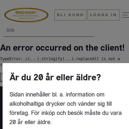
BLI KUND
LOGGA IN
Sök
An error occurred on the client!
TypeError: c(...).stringify(...).replaceAll is not a 
function
Är du 20 år eller äldre?
Try again
Sidan innehåller bl. a. information om
alkoholhaltiga drycker och vänder sig till
företag. För inköp och besök måste du vara
20 år eller äldre.
KONTAKT
BREWERY INTERNATIONAL