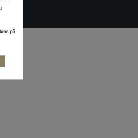
u
kies på
R