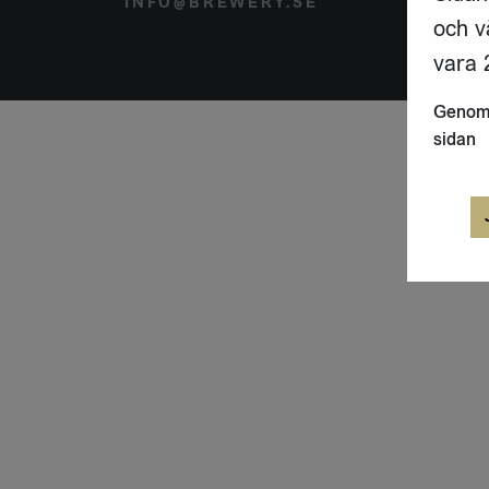
INFO@BREWERY.SE
SVER
och v
vara 2
Genom 
sidan