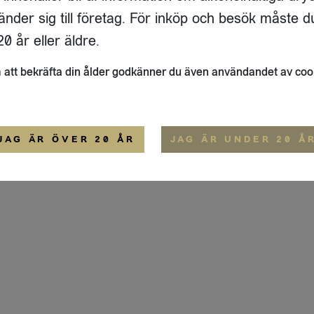
IGE
änder sig till företag. För inköp och besök måste d
ALLMÄNNA VILLKOR
0 år eller äldre.
att bekräfta din ålder godkänner du även användandet av coo
JAG ÄR ÖVER 20 ÅR
JAG ÄR UNDER 20 Å