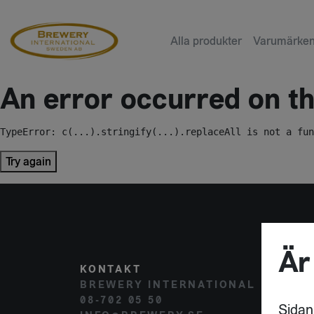
Alla produkter
Varumärke
An error occurred on the
TypeError: c(...).stringify(...).replaceAll is not a fun
Try again
Är
KONTAKT
POST
BREWERY INTERNATIONAL
HAMM
08-702 05 50
120 
Sidan