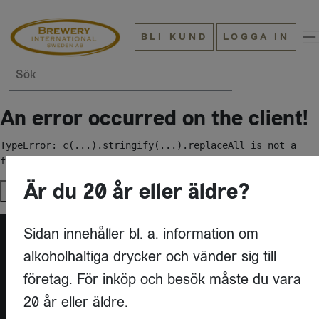
BLI KUND
LOGGA IN
Sök
An error occurred on the client!
TypeError: c(...).stringify(...).replaceAll is not a 
function
Är du 20 år eller äldre?
Try again
Sidan innehåller bl. a. information om
alkoholhaltiga drycker och vänder sig till
företag. För inköp och besök måste du vara
20 år eller äldre.
KONTAKT
BREWERY INTERNATIONAL