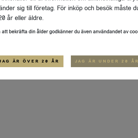
IGE
änder sig till företag. För inköp och besök måste d
ALLMÄNNA VILLKOR
0 år eller äldre.
att bekräfta din ålder godkänner du även användandet av coo
JAG ÄR ÖVER 20 ÅR
JAG ÄR UNDER 20 Å