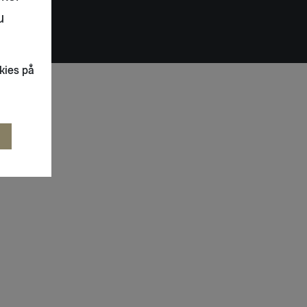
u
kies på
R