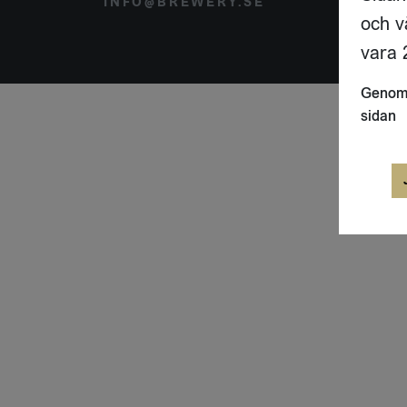
INFO@BREWERY.SE
SVER
och v
vara 2
Genom 
sidan