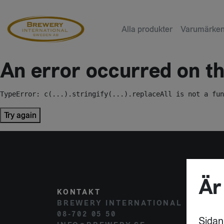
Alla produkter
Varumärke
An error occurred on the
TypeError: c(...).stringify(...).replaceAll is not a fun
Try again
Är
KONTAKT
POST
BREWERY INTERNATIONAL
HAMM
08-702 05 50
120 
Sidan