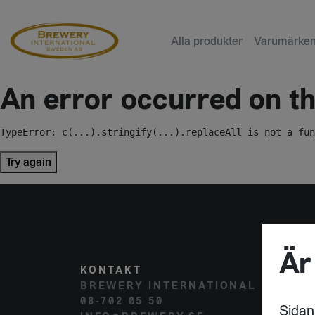
Alla produkter
Varumärke
An error occurred on the
TypeError: c(...).stringify(...).replaceAll is not a fun
Try again
Är
KONTAKT
POST
BREWERY INTERNATIONAL
HAMM
08-702 05 50
120 
Sidan