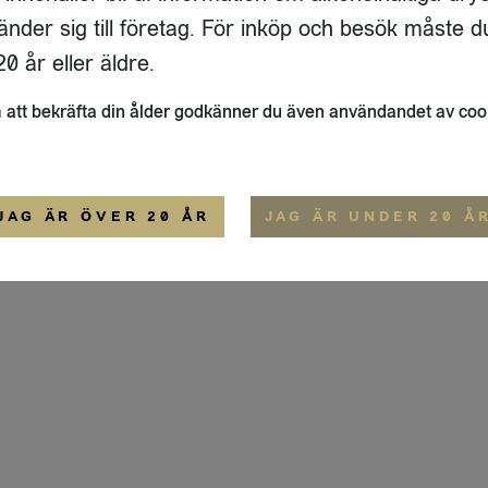
IGE
änder sig till företag. För inköp och besök måste d
ALLMÄNNA VILLKOR
0 år eller äldre.
att bekräfta din ålder godkänner du även användandet av coo
JAG ÄR ÖVER 20 ÅR
JAG ÄR UNDER 20 Å