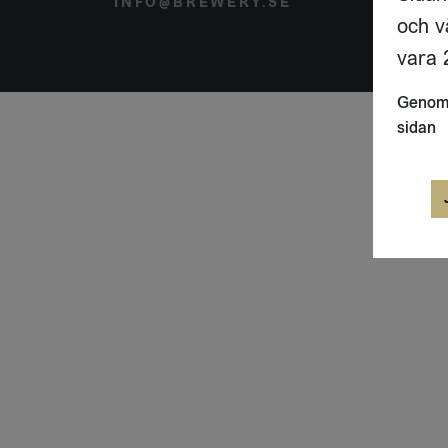
INFO@BREWERY.SE
SVER
och v
vara 2
Genom 
sidan