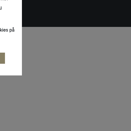
u
kies på
R