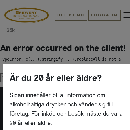
BLI KUND
LOGGA IN
Sök
An error occurred on the client!
TypeError: c(...).stringify(...).replaceAll is not a 
function
Är du 20 år eller äldre?
Try again
Sidan innehåller bl. a. information om
alkoholhaltiga drycker och vänder sig till
företag. För inköp och besök måste du vara
20 år eller äldre.
KONTAKT
BREWERY INTERNATIONAL