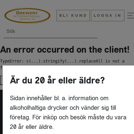
BLI KUND
LOGGA IN
Sök
An error occurred on the client!
TypeError: c(...).stringify(...).replaceAll is not a 
function
Är du 20 år eller äldre?
Try again
Sidan innehåller bl. a. information om
alkoholhaltiga drycker och vänder sig till
företag. För inköp och besök måste du vara
20 år eller äldre.
KONTAKT
BREWERY INTERNATIONAL